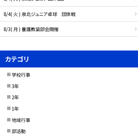
8/4( 火 ) 泉北ジュニア卓球 団体戦
8/3( 月 ) 養護教諭部会開催
カテゴリ
学校行事
3年
2年
1年
地域行事
部活動