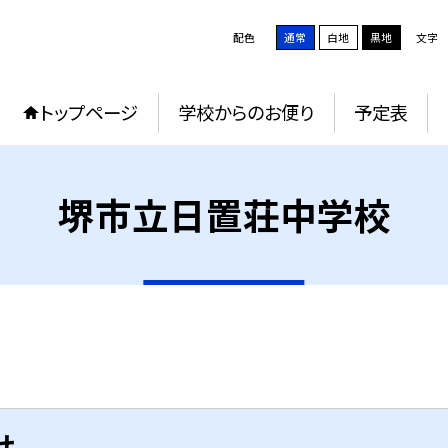
配色
通常
白地
黒地
文字
トップページ
学校からのお便り
予定表
堺市立日置荘中学校
せ