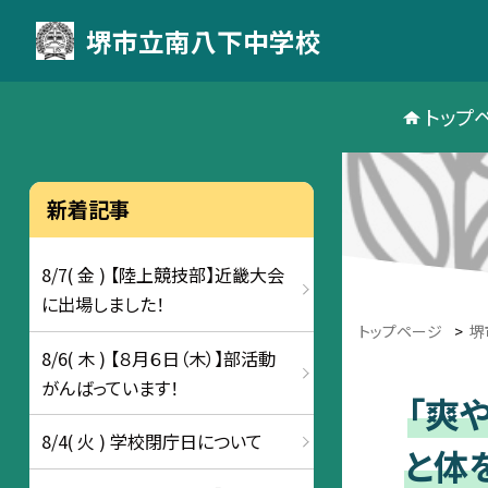
堺市立南八下中学校
トップ
新着記事
8/7( 金 ) 【陸上競技部】近畿大会
に出場しました！
トップページ
>
堺
8/6( 木 ) 【８月６日（木）】部活動
がんばっています！
「爽
8/4( 火 ) 学校閉庁日について
と体