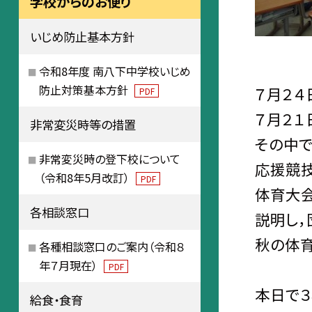
学校からのお便り
いじめ防止基本方針
令和8年度 南八下中学校いじめ
防止対策基本方針
７月２４
PDF
７月２１
非常変災時等の措置
その中で
非常変災時の登下校について
応援競技
（令和8年5月改訂）
PDF
体育大
各相談窓口
説明し，
秋の体育
各種相談窓口のご案内（令和８
年７月現在）
PDF
本日で
給食・食育