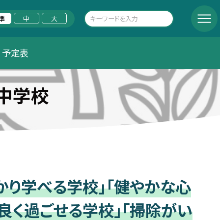
準
中
大
予定表
中学校
かり学べる学校」「健やかな心
良く過ごせる学校」「掃除がい