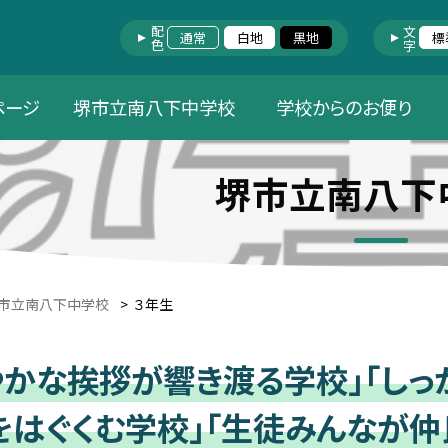
配色
文字
通常
白地
黒地
標
ページ
堺市立南八下中学校
学校からのお便り
堺市立南八下
市立南八下中学校
>
３年生
やかな挨拶が響き渡る学校」「しっ
をはぐくむ学校」「生徒みんなが仲