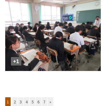
+1
1
2
3
4
5
6
7
»