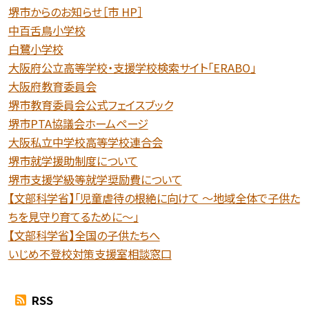
堺市からのお知らせ［市 HP］
中百舌鳥小学校
白鷺小学校
大阪府公立高等学校・支援学校検索サイト「ERABO」
大阪府教育委員会
堺市教育委員会公式フェイスブック
堺市PTA協議会ホームページ
大阪私立中学校高等学校連合会
堺市就学援助制度について
堺市支援学級等就学奨励費について
【文部科学省】「児童虐待の根絶に向けて 〜地域全体で子供た
ちを見守り育てるために〜」
【文部科学省】全国の子供たちへ
いじめ不登校対策支援室相談窓口
RSS