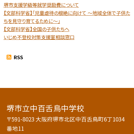
堺市支援学級等就学奨励費について
【文部科学省】「児童虐待の根絶に向けて 〜地域全体で子供た
ちを見守り育てるために〜」
【文部科学省】全国の子供たちへ
いじめ不登校対策支援室相談窓口
RSS
堺市立中百舌鳥中学校
〒591-8023 大阪府堺市北区中百舌鳥町6丁1034
番地11