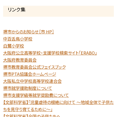
リンク集
堺市からのお知らせ［市 HP］
中百舌鳥小学校
白鷺小学校
大阪府公立高等学校・支援学校検索サイト「ERABO」
大阪府教育委員会
堺市教育委員会公式フェイスブック
堺市PTA協議会ホームページ
大阪私立中学校高等学校連合会
堺市就学援助制度について
堺市支援学級等就学奨励費について
【文部科学省】「児童虐待の根絶に向けて 〜地域全体で子供た
ちを見守り育てるために〜」
【文部科学省】全国の子供たちへ