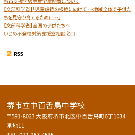
堺市支援学級等就学奨励費について
【文部科学省】「児童虐待の根絶に向けて 〜地域全体で子供た
ちを見守り育てるために〜」
【文部科学省】全国の子供たちへ
いじめ不登校対策支援室相談窓口
RSS
堺市立中百舌鳥中学校
〒591-8023 大阪府堺市北区中百舌鳥町6丁1034
番地11
TEL.
072-257-4535