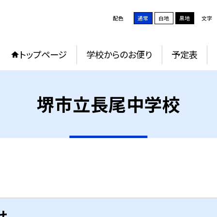
配色
通常
白地
黒地
文字
トップページ
学校からのお便り
予定表
堺市立長尾中学校
せ