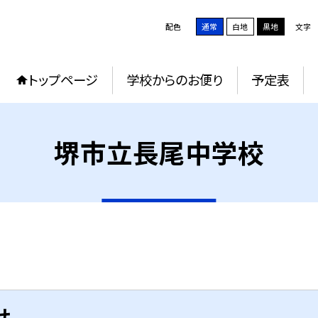
配色
通常
白地
黒地
文字
トップページ
学校からのお便り
予定表
堺市立長尾中学校
せ