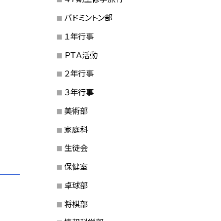
バドミントン部
１年行事
ＰＴＡ活動
２年行事
３年行事
美術部
家庭科
生徒会
保健室
卓球部
将棋部