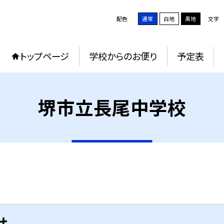
配色
通常
白地
黒地
文字
トップページ
学校からのお便り
予定表
堺市立長尾中学校
せ