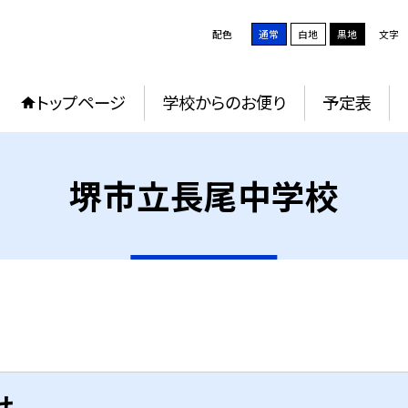
配色
通常
白地
黒地
文字
トップページ
学校からのお便り
予定表
堺市立長尾中学校
せ