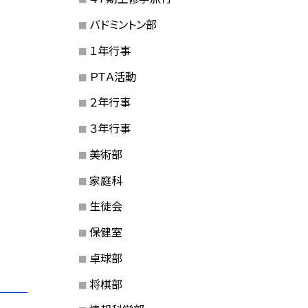
バドミントン部
１年行事
ＰＴＡ活動
２年行事
３年行事
美術部
家庭科
生徒会
保健室
卓球部
将棋部