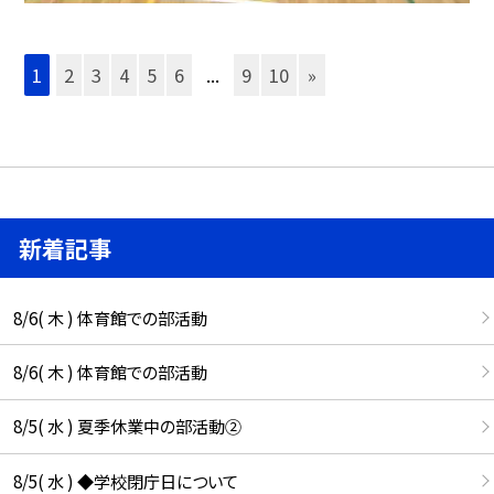
1
2
3
4
5
6
...
9
10
»
新着記事
8/6( 木 ) 体育館での部活動
8/6( 木 ) 体育館での部活動
8/5( 水 ) 夏季休業中の部活動②
8/5( 水 ) ◆学校閉庁日について