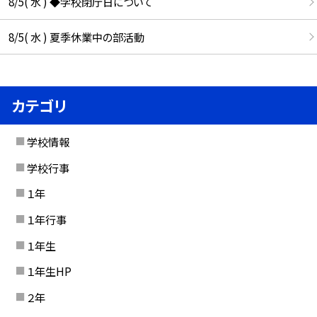
8/5( 水 ) ◆学校閉庁日について
8/5( 水 ) 夏季休業中の部活動
カテゴリ
学校情報
学校行事
１年
１年行事
１年生
１年生HP
２年