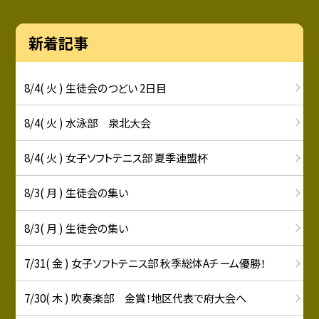
新着記事
8/4( 火 ) 生徒会のつどい 2日目
8/4( 火 ) 水泳部 泉北大会
8/4( 火 ) 女子ソフトテニス部 夏季連盟杯
8/3( 月 ) 生徒会の集い
8/3( 月 ) 生徒会の集い
7/31( 金 ) 女子ソフトテニス部 秋季総体Aチーム優勝！
7/30( 木 ) 吹奏楽部 金賞！地区代表で府大会へ