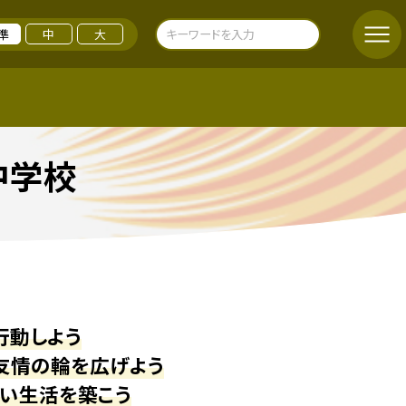
準
中
大
中学校
行動しよう
で友情の輪を広げよう
るい生活を築こう