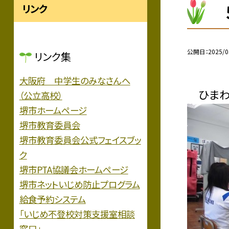
リンク
公開日
2025/0
リンク集
大阪府 中学生のみなさんへ
ひまわり
（公立高校）
堺市ホームページ
堺市教育委員会
堺市教育委員会公式フェイスブッ
ク
堺市PTA協議会ホームページ
堺市ネットいじめ防止プログラム
給食予約システム
「いじめ不登校対策支援室相談
窓口」