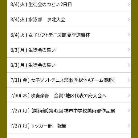
8/4( 火 ) 生徒会のつどい 2日目
8/4( 火 ) 水泳部 泉北大会
8/4( 火 ) 女子ソフトテニス部 夏季連盟杯
8/3( 月 ) 生徒会の集い
8/3( 月 ) 生徒会の集い
7/31( 金 ) 女子ソフトテニス部 秋季総体Aチーム優勝！
7/30( 木 ) 吹奏楽部 金賞！地区代表で府大会へ
7/27( 月 ) 【美術部】第42回 堺市中学校美術部作品展
7/27( 月 ) サッカー部 報告