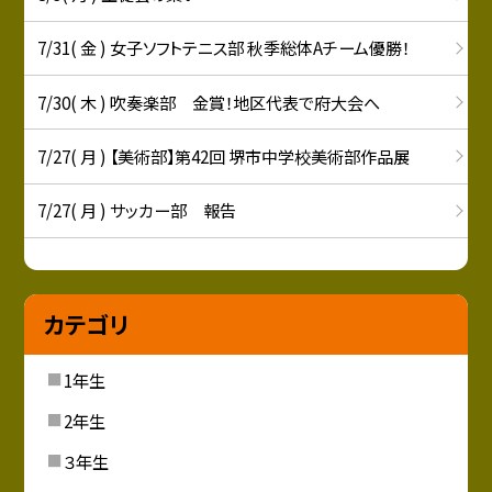
7/31( 金 ) 女子ソフトテニス部 秋季総体Aチーム優勝！
7/30( 木 ) 吹奏楽部 金賞！地区代表で府大会へ
7/27( 月 ) 【美術部】第42回 堺市中学校美術部作品展
7/27( 月 ) サッカー部 報告
カテゴリ
1年生
2年生
３年生