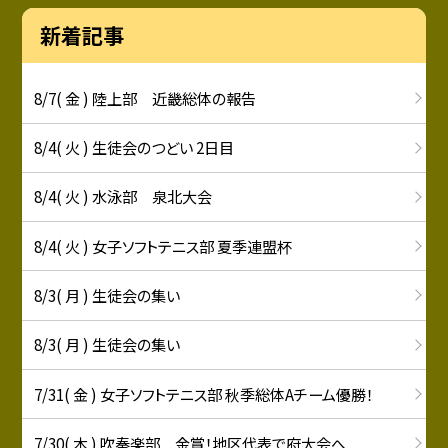
新着記事
8/7( 金 ) 陸上部 近畿総体の報告
8/4( 火 ) 生徒会のつどい 2日目
8/4( 火 ) 水泳部 泉北大会
8/4( 火 ) 女子ソフトテニス部 夏季連盟杯
8/3( 月 ) 生徒会の集い
8/3( 月 ) 生徒会の集い
7/31( 金 ) 女子ソフトテニス部 秋季総体Aチーム優勝！
7/30( 木 ) 吹奏楽部 金賞！地区代表で府大会へ