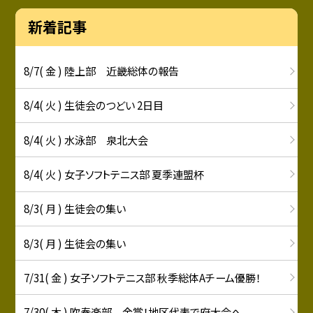
新着記事
8/7( 金 ) 陸上部 近畿総体の報告
8/4( 火 ) 生徒会のつどい 2日目
8/4( 火 ) 水泳部 泉北大会
8/4( 火 ) 女子ソフトテニス部 夏季連盟杯
8/3( 月 ) 生徒会の集い
8/3( 月 ) 生徒会の集い
7/31( 金 ) 女子ソフトテニス部 秋季総体Aチーム優勝！
7/30( 木 ) 吹奏楽部 金賞！地区代表で府大会へ