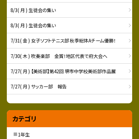
8/3( 月 ) 生徒会の集い
8/3( 月 ) 生徒会の集い
7/31( 金 ) 女子ソフトテニス部 秋季総体Aチーム優勝！
7/30( 木 ) 吹奏楽部 金賞！地区代表で府大会へ
7/27( 月 ) 【美術部】第42回 堺市中学校美術部作品展
7/27( 月 ) サッカー部 報告
カテゴリ
1年生