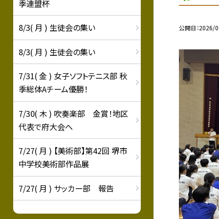
季連盟杯
8/3( 月 ) 生徒会の集い
公開日
2026/0
8/3( 月 ) 生徒会の集い
7/31( 金 ) 女子ソフトテニス部 秋
季総体Aチーム優勝！
7/30( 木 ) 吹奏楽部 金賞！地区
代表で府大会へ
7/27( 月 ) 【美術部】第42回 堺市
中学校美術部作品展
7/27( 月 ) サッカー部 報告