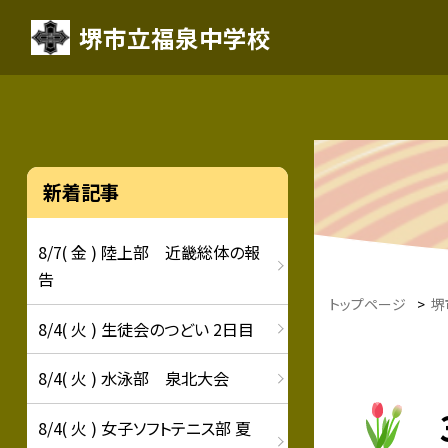
堺市立福泉中学校
新着記事
8/7( 金 ) 陸上部 近畿総体の報
告
トップページ
>
堺
8/4( 火 ) 生徒会のつどい 2日目
8/4( 火 ) 水泳部 泉北大会
8/4( 火 ) 女子ソフトテニス部 夏