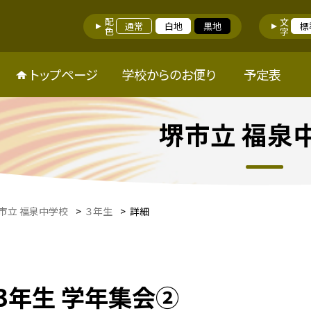
配色
文字
通常
白地
黒地
標
トップページ
学校からのお便り
予定表
堺市立 福泉
市立 福泉中学校
>
３年生
>
詳細
3年生 学年集会②