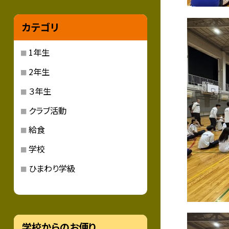
カテゴリ
1年生
2年生
３年生
クラブ活動
給食
学校
ひまわり学級
学校からのお便り