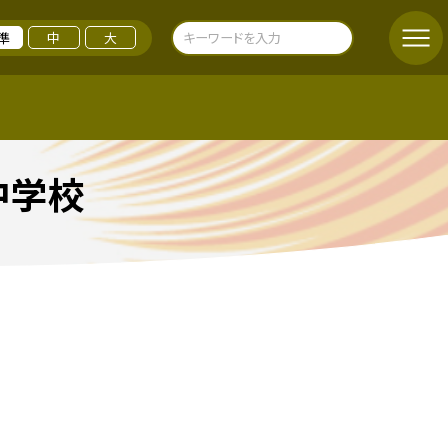
準
中
大
中学校