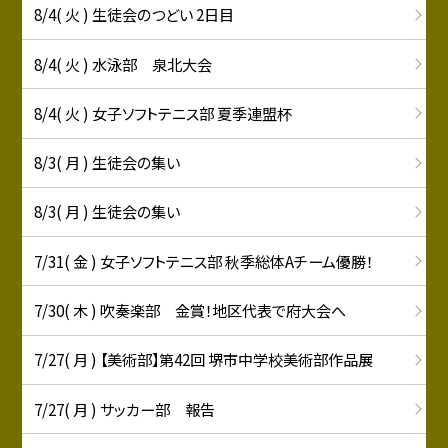
8/4( 火 ) 生徒会のつどい 2日目
8/4( 火 ) 水泳部 泉北大会
8/4( 火 ) 女子ソフトテニス部 夏季連盟杯
8/3( 月 ) 生徒会の集い
8/3( 月 ) 生徒会の集い
7/31( 金 ) 女子ソフトテニス部 秋季総体Aチーム優勝！
7/30( 木 ) 吹奏楽部 金賞！地区代表で府大会へ
7/27( 月 ) 【美術部】第42回 堺市中学校美術部作品展
7/27( 月 ) サッカー部 報告