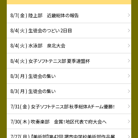
8/7( 金 ) 陸上部 近畿総体の報告
8/4( 火 ) 生徒会のつどい 2日目
8/4( 火 ) 水泳部 泉北大会
8/4( 火 ) 女子ソフトテニス部 夏季連盟杯
8/3( 月 ) 生徒会の集い
8/3( 月 ) 生徒会の集い
7/31( 金 ) 女子ソフトテニス部 秋季総体Aチーム優勝！
7/30( 木 ) 吹奏楽部 金賞！地区代表で府大会へ
7/27( 月 ) 【美術部】第42回 堺市中学校美術部作品展