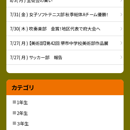
7/31( 金 ) 女子ソフトテニス部 秋季総体Aチーム優勝！
7/30( 木 ) 吹奏楽部 金賞！地区代表で府大会へ
7/27( 月 ) 【美術部】第42回 堺市中学校美術部作品展
7/27( 月 ) サッカー部 報告
カテゴリ
1年生
2年生
３年生