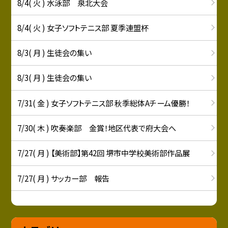
8/4( 火 ) 水泳部 泉北大会
8/4( 火 ) 女子ソフトテニス部 夏季連盟杯
8/3( 月 ) 生徒会の集い
8/3( 月 ) 生徒会の集い
7/31( 金 ) 女子ソフトテニス部 秋季総体Aチーム優勝！
7/30( 木 ) 吹奏楽部 金賞！地区代表で府大会へ
7/27( 月 ) 【美術部】第42回 堺市中学校美術部作品展
7/27( 月 ) サッカー部 報告