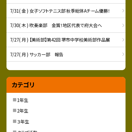
7/31( 金 ) 女子ソフトテニス部 秋季総体Aチーム優勝！
7/30( 木 ) 吹奏楽部 金賞！地区代表で府大会へ
7/27( 月 ) 【美術部】第42回 堺市中学校美術部作品展
7/27( 月 ) サッカー部 報告
カテゴリ
1年生
2年生
３年生