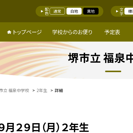
配色
文字
通常
白地
黒地
標
トップページ
学校からのお便り
予定表
堺市立 福泉
市立 福泉中学校
>
2年生
>
詳細
９月２９日（月）２年生