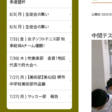
季連盟杯
8/3( 月 ) 生徒会の集い
公開日
2025/0
8/3( 月 ) 生徒会の集い
中間テス
7/31( 金 ) 女子ソフトテニス部 秋
季総体Aチーム優勝！
7/30( 木 ) 吹奏楽部 金賞！地区
代表で府大会へ
7/27( 月 ) 【美術部】第42回 堺市
中学校美術部作品展
7/27( 月 ) サッカー部 報告