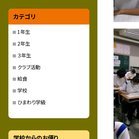
カテゴリ
1年生
2年生
３年生
クラブ活動
給食
学校
ひまわり学級
学校からのお便り