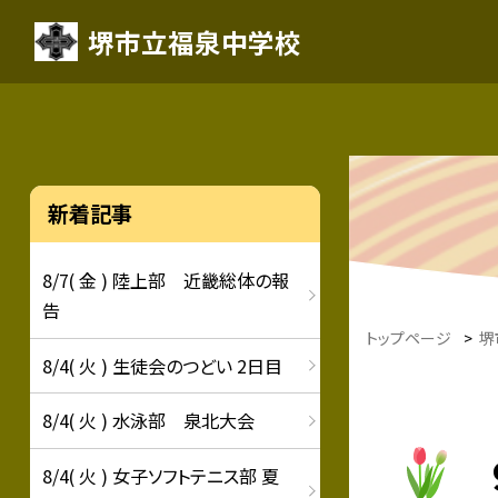
堺市立福泉中学校
新着記事
8/7( 金 ) 陸上部 近畿総体の報
告
トップページ
>
堺
8/4( 火 ) 生徒会のつどい 2日目
8/4( 火 ) 水泳部 泉北大会
8/4( 火 ) 女子ソフトテニス部 夏