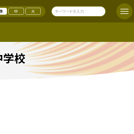
準
中
大
中学校