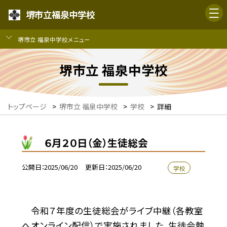
堺市立福泉中学校
堺市立 福泉中学校メニュー
堺市立 福泉中学校
トップページ
>
堺市立 福泉中学校
>
学校
>
詳細
６月２０日（金）生徒総会
公開日
2025/06/20
更新日
2025/06/20
学校
令和７年度の生徒総会がライブ中継（各教室
へオンライン配信）で実施されました。生徒会執