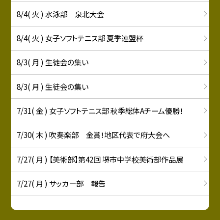
8/4( 火 ) 水泳部 泉北大会
8/4( 火 ) 女子ソフトテニス部 夏季連盟杯
8/3( 月 ) 生徒会の集い
8/3( 月 ) 生徒会の集い
7/31( 金 ) 女子ソフトテニス部 秋季総体Aチーム優勝！
7/30( 木 ) 吹奏楽部 金賞！地区代表で府大会へ
7/27( 月 ) 【美術部】第42回 堺市中学校美術部作品展
7/27( 月 ) サッカー部 報告