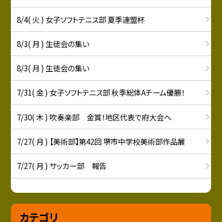
8/4( 火 ) 女子ソフトテニス部 夏季連盟杯
8/3( 月 ) 生徒会の集い
8/3( 月 ) 生徒会の集い
7/31( 金 ) 女子ソフトテニス部 秋季総体Aチーム優勝！
7/30( 木 ) 吹奏楽部 金賞！地区代表で府大会へ
7/27( 月 ) 【美術部】第42回 堺市中学校美術部作品展
7/27( 月 ) サッカー部 報告
カテゴリ