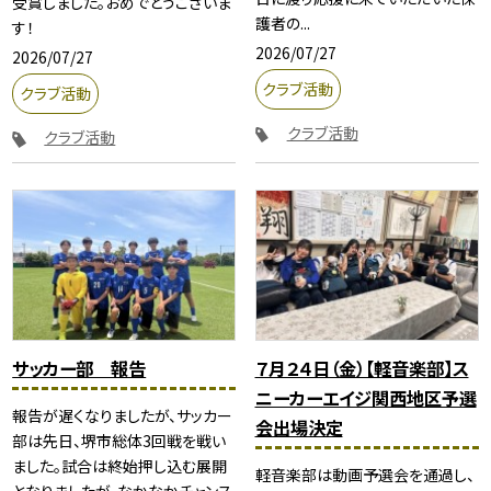
受賞しました。おめでとうございま
護者の...
す！
2026/07/27
2026/07/27
クラブ活動
クラブ活動
クラブ活動
クラブ活動
サッカー部 報告
７月２４日（金）【軽音楽部】ス
ニーカーエイジ関西地区予選
報告が遅くなりましたが、サッカー
会出場決定
部は先日、堺市総体3回戦を戦い
ました。試合は終始押し込む展開
軽音楽部は動画予選会を通過し、