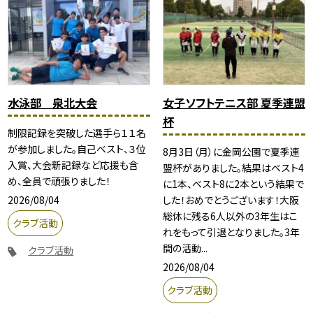
水泳部 泉北大会
女子ソフトテニス部 夏季連盟
杯
制限記録を突破した選手ら１１名
が参加しました。自己ベスト、３位
8月3日（月）に金岡公園で夏季連
入賞、大会新記録など応援も含
盟杯がありました。結果はベスト4
め、全員で頑張りました！
に1本、ベスト8に2本という結果で
2026/08/04
した！おめでとうございます！大阪
総体に残る6人以外の3年生はこ
クラブ活動
れをもって引退となりました。3年
間の活動...
クラブ活動
2026/08/04
クラブ活動