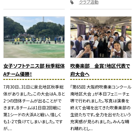
クラブ活動
女子ソフトテニス部 秋季総体
吹奏楽部 金賞！地区代表で
Aチーム優勝！
府大会へ
7月30日、31日に泉北地区秋季総
「第65回 大阪府吹奏楽コンクール
体がありました。この大会はA、Bと
南地区大会 」が本日フェニーチェ
2つの団体チームが出ることがで
堺で行われました。写真は演奏を
きます。Bチームは1日目2回戦に
終えて会場を出てきた吹奏楽部の
第1シードの大浜Aと戦い、惜しく
生徒たちです。全力を出せたという
も1-2で負けてしまいました。です
充実感が見られました。みんな晴
が、...
れ晴れとし...