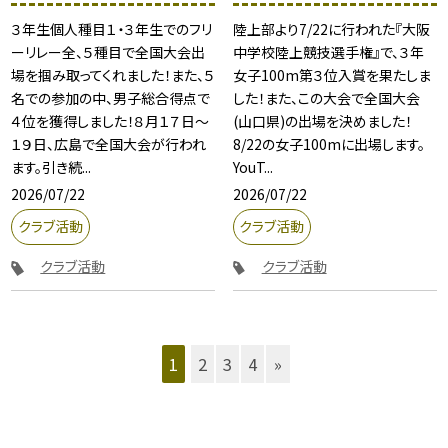
３年生個人種目１・３年生でのフリ
陸上部より7/22に行われた『大阪
ーリレー全、５種目で全国大会出
中学校陸上競技選手権』で、３年
場を掴み取ってくれました！また、５
女子100m第３位入賞を果たしま
名での参加の中、男子総合得点で
した！また、この大会で全国大会
４位を獲得しました！８月１７日〜
(山口県)の出場を決めました！
１９日、広島で全国大会が行われ
8/22の女子100mに出場します。
ます。引き続...
YouT...
2026/07/22
2026/07/22
クラブ活動
クラブ活動
クラブ活動
クラブ活動
1
2
3
4
»