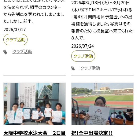
となりましたが、なかなかチャンス
2026年8月18日（火）～8月20日
を決められず、相手のカウンター
（木）松下ＩＭＰホールで行われる
から先制点を奪われてしまいまし
「第47回 関西地区予選会」への出
た。しかし、前半...
場権を獲得しました。写真はその
2026/07/27
報告のために校長室へ来てくれた
８人で...
クラブ活動
2026/07/24
クラブ活動
クラブ活動
クラブ活動
大阪中学校水泳大会 ２日目
祝！全中出場決定！！