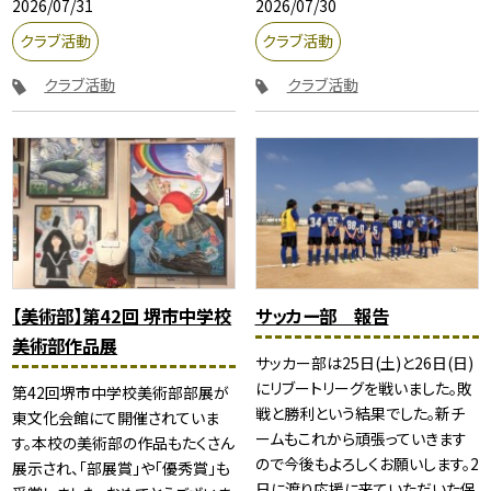
2026/07/31
2026/07/30
クラブ活動
クラブ活動
クラブ活動
クラブ活動
【美術部】第42回 堺市中学校
サッカー部 報告
美術部作品展
サッカー部は25日(土)と26日(日)
にリブートリーグを戦いました。敗
第42回堺市中学校美術部部展が
戦と勝利という結果でした。新チ
東文化会館にて開催されていま
ームもこれから頑張っていきます
す。本校の美術部の作品もたくさん
ので今後もよろしくお願いします。2
展示され、「部展賞」や「優秀賞」も
日に渡り応援に来ていただいた保