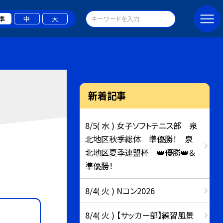
準
中
大
新着記事
8/5( 水 ) 女子ソフトテニス部 泉
北地区秋季総体 準優勝！ 泉
北地区夏季連盟杯 👑優勝👑＆
準優勝！
8/4( 火 ) Nコン2026
8/4( 火 ) 【サッカー部】練習風景