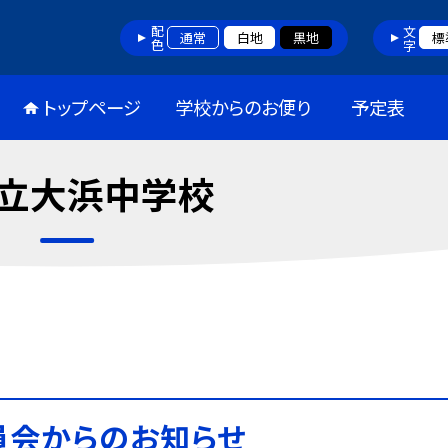
配色
文字
通常
白地
黒地
標
トップページ
学校からのお便り
予定表
立大浜中学校
員会からのお知らせ