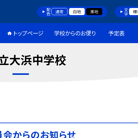
配色
文字
通常
白地
黒地
標
トップページ
学校からのお便り
予定表
立大浜中学校
員会からのお知らせ