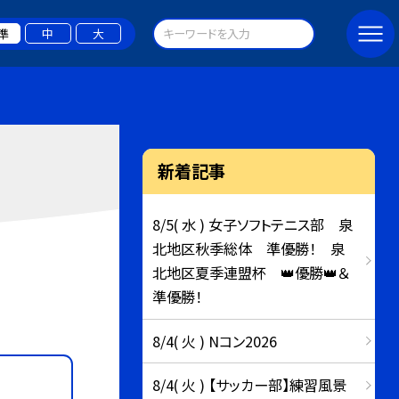
準
中
大
新着記事
8/5( 水 ) 女子ソフトテニス部 泉
北地区秋季総体 準優勝！ 泉
北地区夏季連盟杯 👑優勝👑＆
準優勝！
8/4( 火 ) Nコン2026
8/4( 火 ) 【サッカー部】練習風景