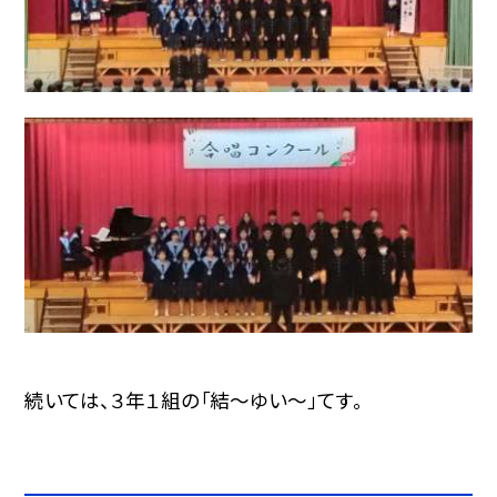
続いては、３年１組の「結〜ゆい〜」てす。