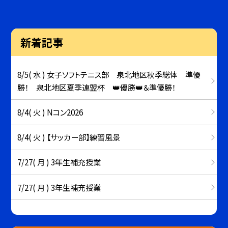
新着記事
8/5( 水 ) 女子ソフトテニス部 泉北地区秋季総体 準優
勝！ 泉北地区夏季連盟杯 👑優勝👑＆準優勝！
8/4( 火 ) Nコン2026
8/4( 火 ) 【サッカー部】練習風景
7/27( 月 ) 3年生補充授業
7/27( 月 ) 3年生補充授業