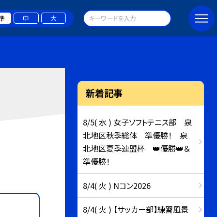
準
中
大
新着記事
8/5( 水 ) 女子ソフトテニス部 泉
北地区秋季総体 準優勝！ 泉
北地区夏季連盟杯 👑優勝👑＆
準優勝！
8/4( 火 ) Nコン2026
8/4( 火 ) 【サッカー部】練習風景