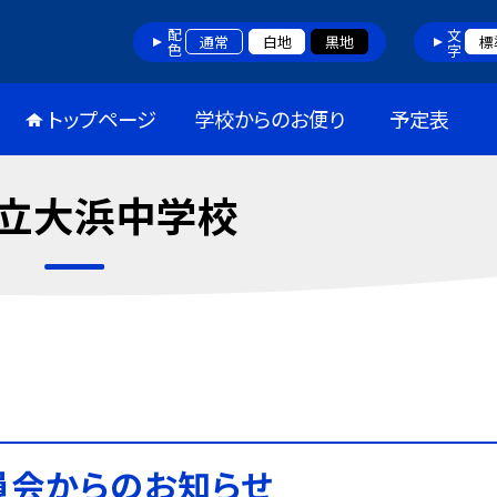
配色
文字
通常
白地
黒地
標
トップページ
学校からのお便り
予定表
立大浜中学校
員会からのお知らせ