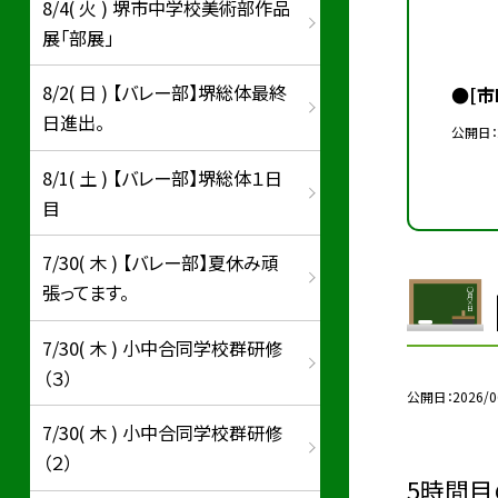
8/4( 火 ) 堺市中学校美術部作品
展「部展」
8/2( 日 ) 【バレー部】堺総体最終
●[
日進出。
公開日
8/1( 土 ) 【バレー部】堺総体１日
目
7/30( 木 ) 【バレー部】夏休み頑
張ってます。
7/30( 木 ) 小中合同学校群研修
（３）
公開日
2026/0
7/30( 木 ) 小中合同学校群研修
（２）
5時間目