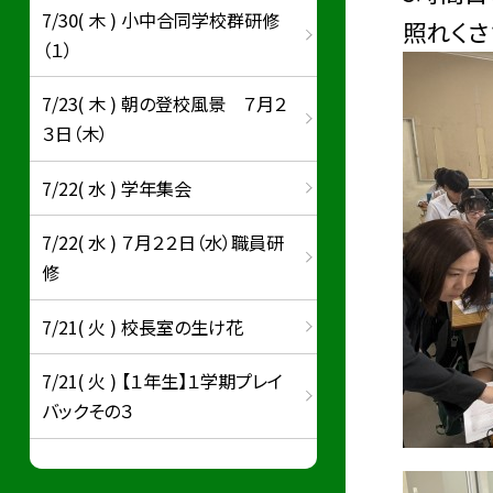
7/30( 木 ) 小中合同学校群研修
照れくさ
（１）
7/23( 木 ) 朝の登校風景 ７月２
３日（木）
7/22( 水 ) 学年集会
7/22( 水 ) ７月２２日（水）職員研
修
7/21( 火 ) 校長室の生け花
7/21( 火 ) 【１年生】１学期プレイ
バックその３