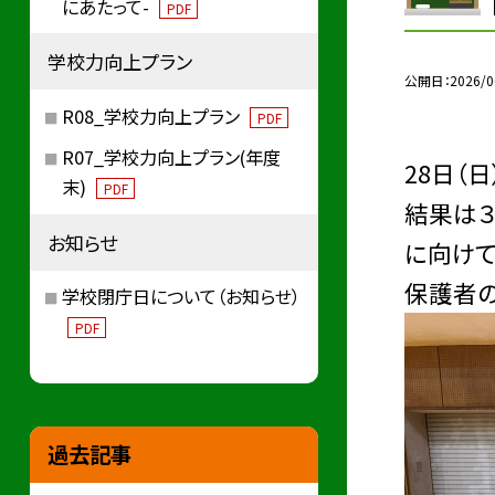
にあたって-
PDF
学校力向上プラン
公開日
2026/0
R08_学校力向上プラン
PDF
R07_学校力向上プラン(年度
28日（
末)
PDF
結果は
お知らせ
に向けて
保護者の
学校閉庁日について（お知らせ）
PDF
過去記事