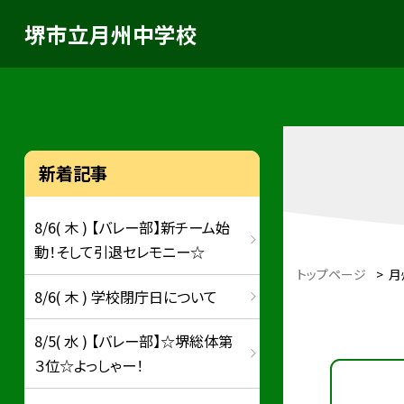
堺市立月州中学校
新着記事
8/6( 木 ) 【バレー部】新チーム始
動！そして引退セレモニー☆
トップページ
>
月
8/6( 木 ) 学校閉庁日について
8/5( 水 ) 【バレー部】☆堺総体第
３位☆よっしゃー！