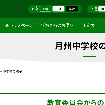
配色
文字
通常
白地
黒地
標
トップページ
学校からのお便り
予定表
月州中学校
州中学校の様子
教育委員会からの