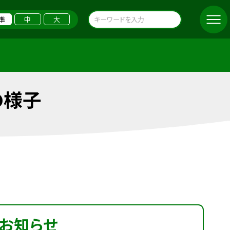
準
中
大
の様子
お知らせ