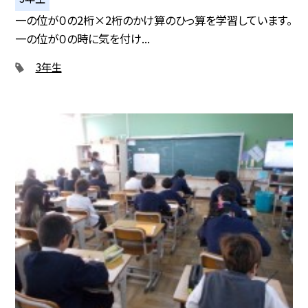
一の位が０の2桁×2桁のかけ算のひっ算を学習しています。
一の位が０の時に気を付け...
3年生