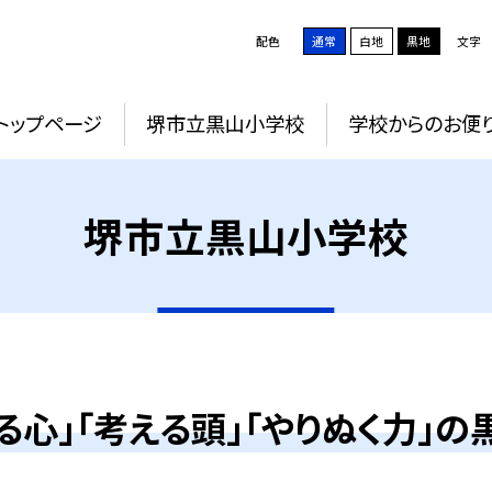
配色
通常
白地
黒地
文字
トップページ
堺市立黒山小学校
学校からのお便
堺市立黒山小学校
る心」「考える頭」「やりぬく力」の