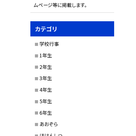
ムページ等に掲載します。
カテゴリ
学校行事
1年生
2年生
3年生
4年生
5年生
6年生
あおぞら
ほけんしつ