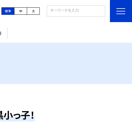
標準
中
大
り
黒小っ子！