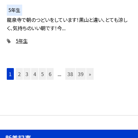
5年生
龍泉寺で朝のつどいをしています！黒山と違い、とても涼し
く、気持ちのいい朝です！今...
5年生
1
2
3
4
5
6
...
38
39
»
新着記事