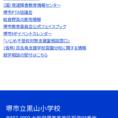
（国）発達障害教育情報センター
堺市PTA協議会
給食野菜の産地情報
堺市教育委員会公式フェイスブック
堺市HPイベントカレンダー
「いじめ不登校対策支援室相談窓口」
（仮称）百舌鳥支援学校宮園分校に関する情報
就学相談の受付はこちら
堺市立黒山小学校
〒587-0003 大阪府堺市美原区阿弥93番地