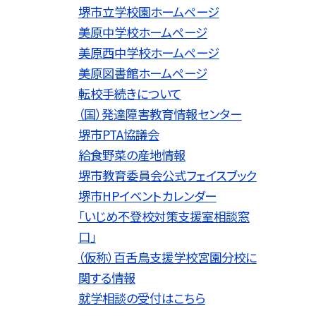
堺市立学校園ホームページ
美原中学校ホームページ
美原西中学校ホームページ
美原図書館ホームページ
転校手続きについて
（国）発達障害教育情報センター
堺市PTA協議会
給食野菜の産地情報
堺市教育委員会公式フェイスブック
堺市HPイベントカレンダー
「いじめ不登校対策支援室相談窓
口」
（仮称）百舌鳥支援学校宮園分校に
関する情報
就学相談の受付はこちら