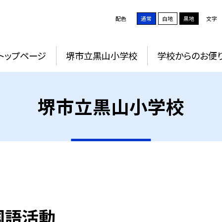
配色
通常
白地
黒地
文字
トップページ
堺市立黒山小学校
学校からのお便
堺市立黒山小学校
国語活動