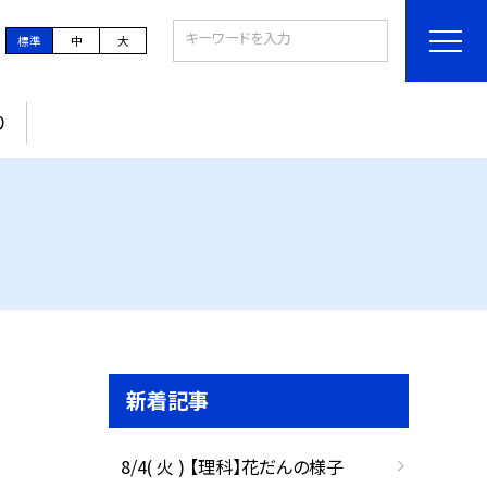
標準
中
大
り
新着記事
8/4( 火 ) 【理科】花だんの様子