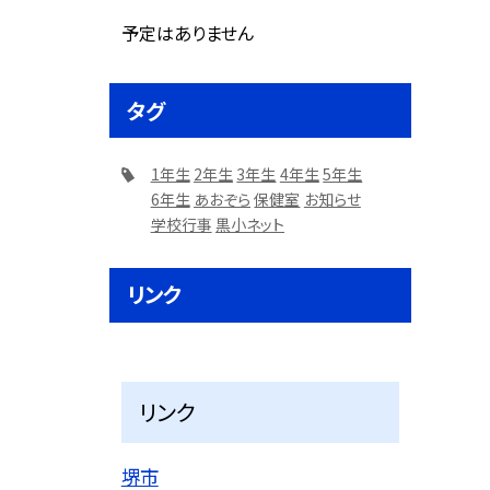
予定はありません
タグ
1年生
2年生
3年生
4年生
5年生
6年生
あおぞら
保健室
お知らせ
学校行事
黒小ネット
リンク
リンク
堺市