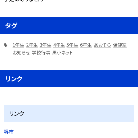
タグ
1年生
2年生
3年生
4年生
5年生
6年生
あおぞら
保健室
お知らせ
学校行事
黒小ネット
リンク
リンク
堺市