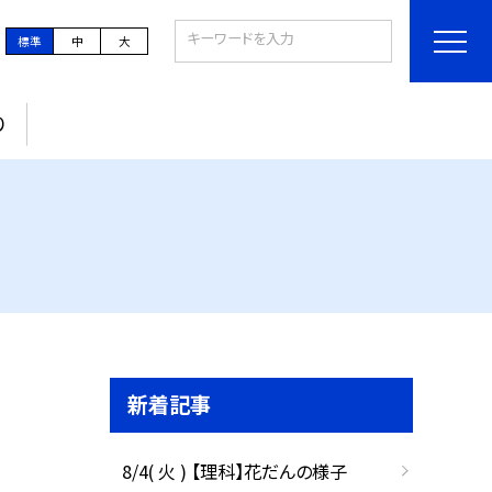
標準
中
大
り
新着記事
8/4( 火 ) 【理科】花だんの様子