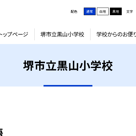
配色
通常
白地
黒地
文字
トップページ
堺市立黒山小学校
学校からのお便
堺市立黒山小学校
語