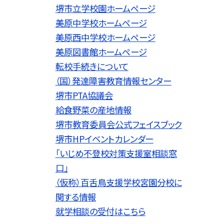
堺市立学校園ホームページ
美原中学校ホームページ
美原西中学校ホームページ
美原図書館ホームページ
転校手続きについて
（国）発達障害教育情報センター
堺市PTA協議会
給食野菜の産地情報
堺市教育委員会公式フェイスブック
堺市HPイベントカレンダー
「いじめ不登校対策支援室相談窓
口」
（仮称）百舌鳥支援学校宮園分校に
関する情報
就学相談の受付はこちら