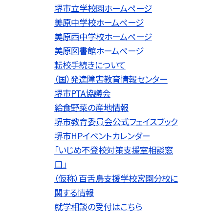
堺市立学校園ホームページ
美原中学校ホームページ
美原西中学校ホームページ
美原図書館ホームページ
転校手続きについて
（国）発達障害教育情報センター
堺市PTA協議会
給食野菜の産地情報
堺市教育委員会公式フェイスブック
堺市HPイベントカレンダー
「いじめ不登校対策支援室相談窓
口」
（仮称）百舌鳥支援学校宮園分校に
関する情報
就学相談の受付はこちら