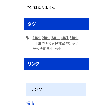
予定はありません
タグ
1年生
2年生
3年生
4年生
5年生
6年生
あおぞら
保健室
お知らせ
学校行事
黒小ネット
リンク
リンク
堺市