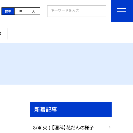
標準
中
大
り
新着記事
8/4( 火 ) 【理科】花だんの様子