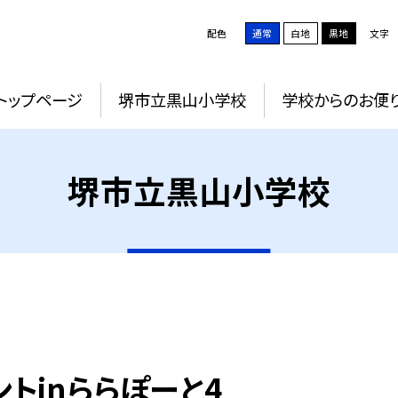
配色
通常
白地
黒地
文字
トップページ
堺市立黒山小学校
学校からのお便
堺市立黒山小学校
ントinららぽーと4