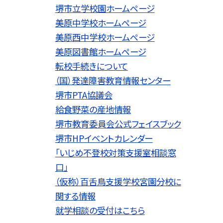
堺市立学校園ホームページ
美原中学校ホームページ
美原西中学校ホームページ
美原図書館ホームページ
転校手続きについて
（国）発達障害教育情報センター
堺市PTA協議会
給食野菜の産地情報
堺市教育委員会公式フェイスブック
堺市HPイベントカレンダー
「いじめ不登校対策支援室相談窓
口」
（仮称）百舌鳥支援学校宮園分校に
関する情報
就学相談の受付はこちら