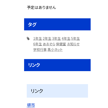
予定はありません
タグ
1年生
2年生
3年生
4年生
5年生
6年生
あおぞら
保健室
お知らせ
学校行事
黒小ネット
リンク
リンク
堺市