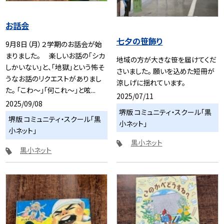
お話会
七夕の笹飾り
9月8日（月）２学期のお話会が始
まりました。 楽しいお話の「シカ
地域の方が大きな笹を届けてくだ
しかいない」と、「地獄」という怖そ
さいました。 願いを込めた短冊が
うなお話のリクエストがありまし
涼しげに揺れています。
た。 「こわ〜」「何これ〜」と呟...
2025/07/11
2025/09/08
堺版 コミュニティ・スクール「黒
堺版 コミュニティ・スクール「黒
小ネット」
小ネット」
黒小ネット
黒小ネット