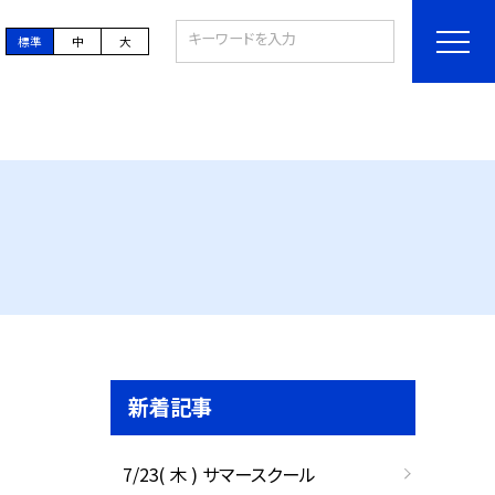
標準
中
大
新着記事
7/23( 木 ) サマースクール