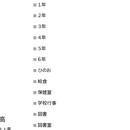
１年
２年
３年
４年
５年
６年
ひのお
給食
保健室
学校行事
図書
高
図書室
いま