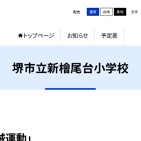
配色
通常
白地
黒地
文字
トップページ
お知らせ
予定表
堺市立新檜尾台小学校
械運動」