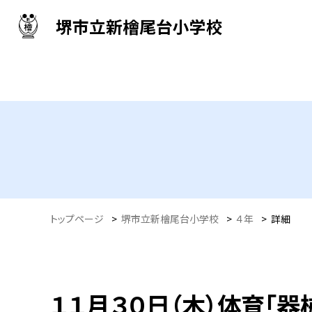
堺市立新檜尾台小学校
トップページ
>
堺市立新檜尾台小学校
>
４年
>
詳細
１１月３０日（木）体育「器