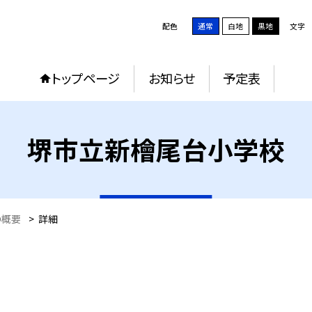
配色
通常
白地
黒地
文字
トップページ
お知らせ
予定表
堺市立新檜尾台小学校
の概要
>
詳細