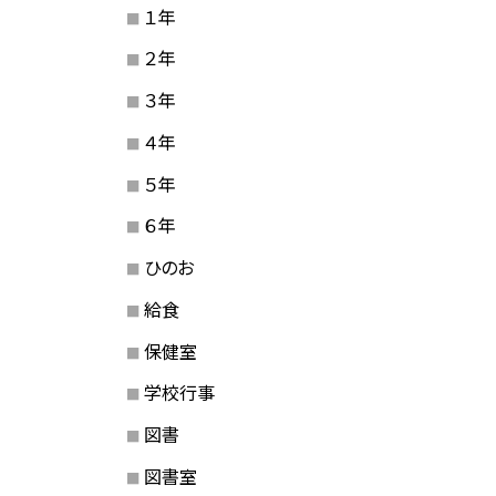
１年
２年
３年
４年
５年
６年
ひのお
給食
保健室
学校行事
図書
図書室