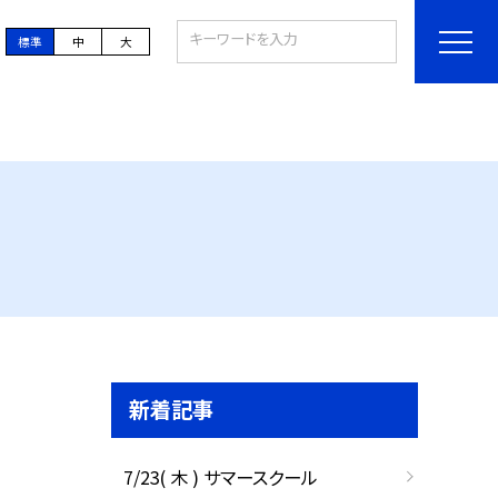
標準
中
大
新着記事
7/23( 木 ) サマースクール