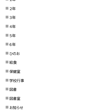
２年
３年
４年
５年
６年
ひのお
給食
保健室
学校行事
図書
図書室
お知らせ